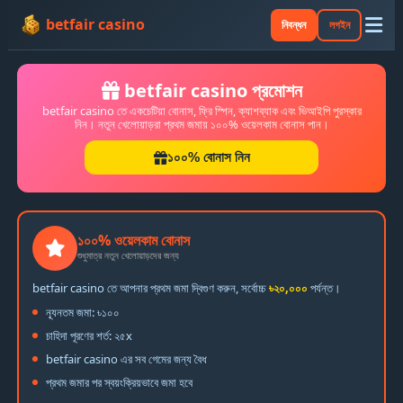
betfair casino
নিবন্ধন
লগইন
betfair casino প্রমোশন
betfair casino তে একচেটিয়া বোনাস, ফ্রি স্পিন, ক্যাশব্যাক এবং ভিআইপি পুরস্কার
নিন। নতুন খেলোয়াড়রা প্রথম জমায় ১০০% ওয়েলকাম বোনাস পান।
১০০% বোনাস নিন
১০০% ওয়েলকাম বোনাস
শুধুমাত্র নতুন খেলোয়াড়দের জন্য
betfair casino তে আপনার প্রথম জমা দ্বিগুণ করুন, সর্বোচ্চ
৳২০,০০০
পর্যন্ত।
ন্যূনতম জমা: ৳১০০
চাহিদা পূরণের শর্ত: ২৫x
betfair casino এর সব গেমের জন্য বৈধ
প্রথম জমার পর স্বয়ংক্রিয়ভাবে জমা হবে