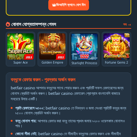
ভিআইপি ক্লাবে যোগ দিন
বোনাস যোগ্যতাসম্পন্ন গেমস
সব →
Super Ace
Golden Empire
Fortune Gems 2
Starlight Princess
বন্ধুকে রেফার করুন - পুরস্কার অর্জন করুন
betfair casino আপনার বন্ধুদের সাথে শেয়ার করুন এবং প্রতিটি সফল রেফারেলের জন্য
বোনাস ক্রেডিট অর্জন করুন। betfair casino রেফারেল প্রোগ্রাম বাংলাদেশি বাজারে
সবচেয়ে উদার একটি।
প্রতি রেফারেলে ৳৫০০:
betfair casino তে নিবন্ধন ও জমা দেওয়া প্রতিটি বন্ধুর জন্য
৳৫০০ বোনাস ক্রেডিট অর্জন করুন।
বন্ধু বোনাস পায়:
আপনার রেফার করা বন্ধু তাদের প্রথম জমায় ৳২০০ ওয়েলকাম বোনাসও
পায়।
কোনো সীমা নেই:
betfair casino তে সীমাহীন বন্ধুদের রেফার করুন এবং সীমাহীন