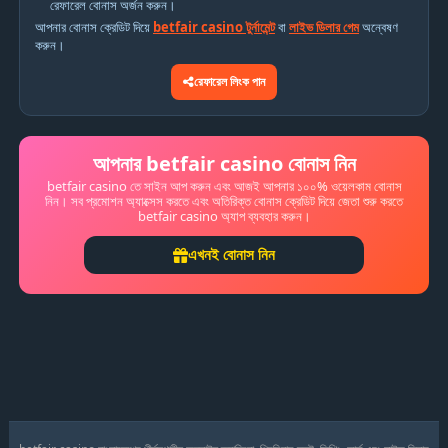
রেফারেল বোনাস অর্জন করুন।
আপনার বোনাস ক্রেডিট দিয়ে
betfair casino টুর্নামেন্ট
বা
লাইভ ডিলার গেম
অন্বেষণ
করুন।
রেফারেল লিংক পান
আপনার betfair casino বোনাস নিন
betfair casino তে সাইন আপ করুন এবং আজই আপনার ১০০% ওয়েলকাম বোনাস
নিন। সব প্রমোশন অ্যাক্সেস করতে এবং অতিরিক্ত বোনাস ক্রেডিট দিয়ে জেতা শুরু করতে
betfair casino অ্যাপ ব্যবহার করুন।
এখনই বোনাস নিন