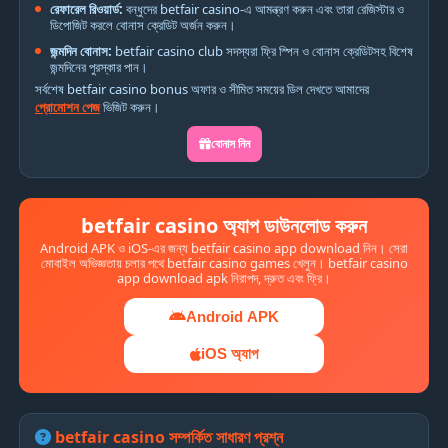
রেফারেল রিওয়ার্ড:
বন্ধুদের betfair casino-এ আমন্ত্রণ করুন এবং তারা রেজিস্টার ও
ডিপোজিট করলে বোনাস ক্রেডিট অর্জন করুন।
জন্মদিন বোনাস:
betfair casino club সদস্যরা ফ্রি স্পিন ও বোনাস ক্রেডিটসহ বিশেষ
জন্মদিনের পুরস্কার পান।
সর্বশেষ betfair casino bonus অফার ও সীমিত সময়ের ডিল দেখতে আমাদের
প্রোমোশন পেজ
ভিজিট করুন।
বোনাস নিন
betfair casino অ্যাপ ডাউনলোড করুন
Android APK ও iOS-এর জন্য betfair casino app download নিন। সেরা
মোবাইল অভিজ্ঞতায় চলার পথে betfair casino games খেলুন। betfair casino
app download apk নিরাপদ, দ্রুত এবং ফ্রি।
Android APK
iOS অ্যাপ
betfair casino সম্পর্কিত সাধারণ প্রশ্ন