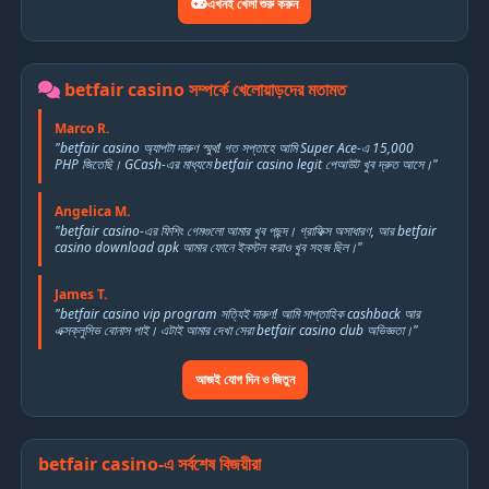
এখনই খেলা শুরু করুন
betfair casino সম্পর্কে খেলোয়াড়দের মতামত
Marco R.
"betfair casino অ্যাপটা দারুণ স্মুথ! গত সপ্তাহে আমি Super Ace-এ 15,000
PHP জিতেছি। GCash-এর মাধ্যমে betfair casino legit পেআউট খুব দ্রুত আসে।"
Angelica M.
"betfair casino-এর ফিশিং গেমগুলো আমার খুব পছন্দ। গ্রাফিক্স অসাধারণ, আর betfair
casino download apk আমার ফোনে ইনস্টল করাও খুব সহজ ছিল।"
James T.
"betfair casino vip program সত্যিই দারুণ! আমি সাপ্তাহিক cashback আর
এক্সক্লুসিভ বোনাস পাই। এটাই আমার দেখা সেরা betfair casino club অভিজ্ঞতা।"
আজই যোগ দিন ও জিতুন
betfair casino-এ সর্বশেষ বিজয়ীরা