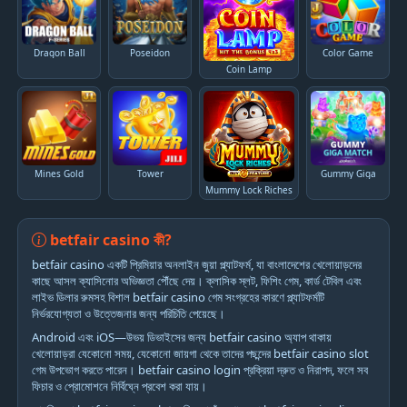
Dragon Ball
Poseidon
Color Game
Coin Lamp
Mines Gold
Tower
Gummy Giga
Mummy Lock Riches
betfair casino কী?
betfair casino একটি প্রিমিয়ার অনলাইন জুয়া প্ল্যাটফর্ম, যা বাংলাদেশের খেলোয়াড়দের
কাছে আসল ক্যাসিনোর অভিজ্ঞতা পৌঁছে দেয়। ক্লাসিক স্লট, ফিশিং গেম, কার্ড টেবিল এবং
লাইভ ডিলার রুমসহ বিশাল betfair casino গেম সংগ্রহের কারণে প্ল্যাটফর্মটি
নির্ভরযোগ্যতা ও উত্তেজনার জন্য পরিচিতি পেয়েছে।
Android এবং iOS—উভয় ডিভাইসের জন্য betfair casino অ্যাপ থাকায়
খেলোয়াড়রা যেকোনো সময়, যেকোনো জায়গা থেকে তাদের পছন্দের betfair casino slot
গেম উপভোগ করতে পারেন। betfair casino login প্রক্রিয়া দ্রুত ও নিরাপদ, ফলে সব
ফিচার ও প্রোমোশনে নির্বিঘ্নে প্রবেশ করা যায়।