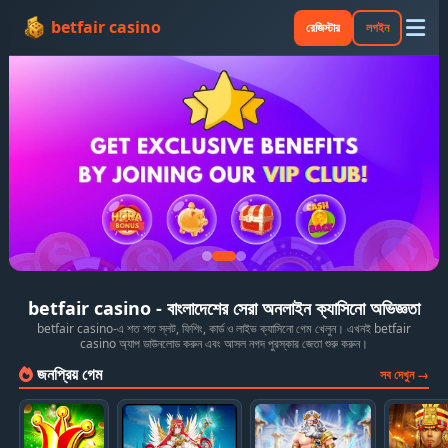
betfair casino
রেজিস্টার
লগইন
betfair casino - বাংলাদেশের সেরা অনলাইন ক্যাসিনো অভিজ্ঞতা
betfair casino-এ শত শত স্লট, ফিশিং, কার্ড ও লাইভ ক্যাসিনো গেম খেলুন। এখনই betfair
casino অ্যাপ ডাউনলোড করুন এবং আসল নগদ পুরস্কার জেতা শুরু করুন।
জনপ্রিয় গেম
সব দেখুন →