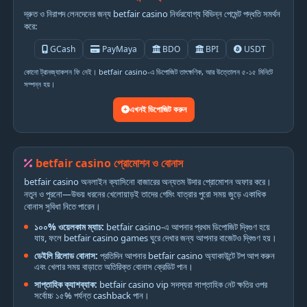
দ্রুত ও নিরাপদ লেনদেনের জন্য betfair casino নির্ভরযোগ্য বিভিন্ন পেমেন্ট পদ্ধতি সমর্থন
করে:
GCash
PayMaya
BDO
BPI
USDT
কোনো ট্রানজ্যাকশন ফি নেই। betfair casino-এ ডিপোজিট তাৎক্ষণিক, আর উত্তোলন ৫-১৫ মিনিটে
সম্পন্ন হয়।
এখনই ডিপোজিট করুন
betfair casino প্রোমোশন ও বোনাস
betfair casino অনলাইন ক্যাসিনো বাজারের অন্যতম উদার প্রোমোশন অফার করে।
নতুন ও পুরনো—উভয় ধরনের খেলোয়াড়ই তাদের গেমিং যাত্রার পুরো সময় জুড়ে একাধিক
বোনাস সুবিধা নিতে পারেন।
১০০% ওয়েলকাম ম্যাচ:
betfair casino-এ আপনার প্রথম ডিপোজিট দ্বিগুণ হয়ে
যায়, ফলে betfair casino games ঘুরে দেখার জন্য আপনার বাজেটও দ্বিগুণ হয়।
ডেইলি রিলোড বোনাস:
প্রতিদিন আপনার betfair casino অ্যাকাউন্টে টপ আপ করুন
এবং খেলার সময় বাড়াতে অতিরিক্ত বোনাস ক্রেডিট পান।
সাপ্তাহিক ক্যাশব্যাক:
betfair casino vip সদস্যরা সাপ্তাহিক নেট ক্ষতির ওপর
সর্বোচ্চ ১৫% পর্যন্ত cashback পান।