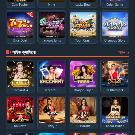
Coin Pusher
Nine
Lucky Bear
Color Game
Dice Duet
Jackpot Jump
Toon Crash
Olympus Glory
লাইভ ক্যাসিনো
আরও →
Baccarat A
Baccarat B
Dragon Tiger
LV Blackjack
Roulette
Lucky 7
32 Baraha
Andar Bahar