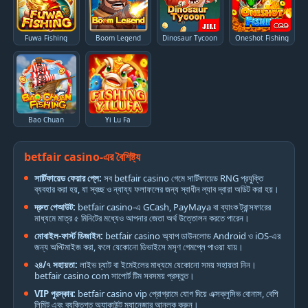
Fuwa Fishing
Boom Legend
Dinosaur Tycoon
Oneshot Fishing
Bao Chuan
Yi Lu Fa
betfair casino-এর বৈশিষ্ট্য
সার্টিফায়েড ফেয়ার প্লে:
সব betfair casino গেমে সার্টিফায়েড RNG প্রযুক্তি
ব্যবহার করা হয়, যা স্বচ্ছ ও ন্যায্য ফলাফলের জন্য স্বাধীন ল্যাব দ্বারা অডিট করা হয়।
দ্রুত পেআউট:
betfair casino-এ GCash, PayMaya বা ব্যাংক ট্রান্সফারের
মাধ্যমে মাত্র ৫ মিনিটের মধ্যেও আপনার জেতা অর্থ উত্তোলন করতে পারেন।
মোবাইল-ফার্স্ট ডিজাইন:
betfair casino অ্যাপ ডাউনলোড Android ও iOS-এর
জন্য অপ্টিমাইজ করা, ফলে যেকোনো ডিভাইসে মসৃণ গেমপ্লে পাওয়া যায়।
২৪/৭ সহায়তা:
লাইভ চ্যাট বা ইমেইলের মাধ্যমে যেকোনো সময় সহায়তা নিন।
betfair casino com সাপোর্ট টিম সবসময় প্রস্তুত।
VIP পুরস্কার:
betfair casino vip প্রোগ্রামে যোগ দিয়ে এক্সক্লুসিভ বোনাস, বেশি
লিমিট এবং ব্যক্তিগত অ্যাকাউন্ট ম্যানেজার আনলক করুন।