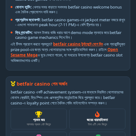
বোনাস হান্টিং:
খেলার সময় বাড়াতে সবসময় betfair casino welcome bonus
এবং দৈনিক প্রোমোশন দাবি করুন।
প্রগ্রেসিভ জ্যাকপট:
betfair casino games-এর jackpot meter নজরে রাখুন
- এগুলো সাধারণত peak hour (7-11 PM)-এ বেশি ট্রিগার হয়।
ফ্রি প্র্যাকটিস:
আসল টাকায় বাজি ধরার আগে demo mode ব্যবহার করে betfair
casino game mechanics শিখে নিন।
এই টিপস প্রয়োগ করতে প্রস্তুত?
betfair casino টুর্নামেন্টে যোগ দিন
এবং গ্যারান্টিযুক্ত
prize pool-এর জন্য অন্য খেলোয়াড়দের সঙ্গে প্রতিযোগিতা করুন। চাইলে
Open
Sesame Mega
ও ঘুরে দেখতে পারেন, যা সবচেয়ে উপভোগ্য betfair casino slot
অভিজ্ঞতাগুলোর একটি।
betfair casino গেম অর্জন
betfair casino একটি achievement system-এর মাধ্যমে নিয়মিত খেলোয়াড়দের
বোনাস ক্রেডিট, ফ্রি স্পিন এবং এক্সক্লুসিভ মার্চেন্ডাইজ দিয়ে পুরস্কৃত করে। betfair
casino-এ loyalty point পেতে দৈনিক গেমিং মাইলস্টোন সম্পন্ন করুন।
প্রথম জয়
জয়ের ধারাবাহিকতা
আপনার প্রথম বেট জিতুন
টানা ৫টি গেম জিতুন