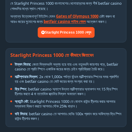
যে Starlight Princess 1000 বাংলাদেশের খেলোয়াড়দের জন্য শীর্ষ betfair casino
গেমগুলির মধ্যে স্থান পেয়েছে।
অন্যান্য উত্তেজনাপূর্ণ টাইটেল যেমন
Gates of Olympus 1000
চেষ্টা করুন বা
আরও জয়ের সুযোগের জন্য
betfair casino লাইভ গেমস
অন্বেষণ করুন।
Starlight Princess 1000 খেলুন
Starlight Princess 1000 তে কীভাবে জিতবেন
টাম্বল ফিচার:
জেতা সিম্বলগুলি অদৃশ্য হয়ে যায় এবং নতুনগুলি জায়গায় পড়ে, betfair
casino তে প্রতি স্পিনে একাধিক জয়ের জন্য চেইন প্রতিক্রিয়া তৈরি করে।
মাল্টিপ্লায়ার সিম্বল:
2x থেকে 1,000x পর্যন্ত র্যান্ডম মাল্টিপ্লায়ার স্পিনের সময় প্রদর্শিত
হয় এবং betfair casino তে মোট জয়ের জন্য সংগ্রহ করা হয়।
ফ্রি স্পিন:
betfair casino অ্যাপে উন্নত মাল্টিপ্লায়ার অ্যাকশন সহ 15 ফ্রি স্পিন
ট্রিগার করতে 4 বা ততোধিক স্ক্যাটার সিম্বল অবতরণ করুন।
অ্যান্টে বেট:
Starlight Princess 1000 তে বোনাস রাউন্ড ট্রিগার করার আপনার
সম্ভাবনা দ্বিগুণ করতে আপনার স্টেক 25% বাড়ান।
বাই ফিচার:
betfair casino তে আপনার বেটের 100x প্রদান করে অবিলম্বে ফ্রি স্পিন
রাউন্ড ট্রিগার করুন।